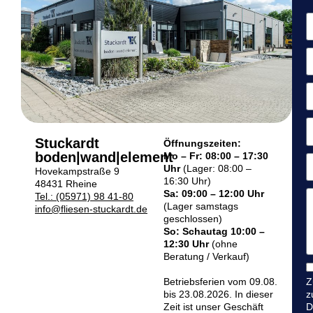
Stuckardt
Öffnungszeiten:
boden|wand|element
Mo – Fr: 08:00 – 17:30
Uhr
(Lager: 08:00 –
Hovekampstraße 9
16:30 Uhr)
48431 Rheine
Sa: 09:00 – 12:00 Uhr
Tel.: (05971) 98 41-80
(Lager samstags
info@fliesen-stuckardt.de
geschlossen)
So: Schautag 10:00 –
12:30 Uhr
(ohne
Beratung / Verkauf)
Betriebsferien vom 09.08.
Z
bis 23.08.2026. In dieser
z
Zeit ist unser Geschäft
D