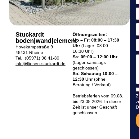
Stuckardt
Öffnungszeiten:
boden|wand|element
Mo – Fr: 08:00 – 17:30
Uhr
(Lager: 08:00 –
Hovekampstraße 9
16:30 Uhr)
48431 Rheine
Sa: 09:00 – 12:00 Uhr
Tel.: (05971) 98 41-80
(Lager samstags
info@fliesen-stuckardt.de
geschlossen)
So: Schautag 10:00 –
12:30 Uhr
(ohne
Beratung / Verkauf)
Betriebsferien vom 09.08.
Z
bis 23.08.2026. In dieser
z
Zeit ist unser Geschäft
D
geschlossen.